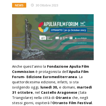
30 Ottobre 2023
NEWS
Anche quest’anno la
Fondazione Apulia Film
Commission
è protagonista
dell’
Apulia Film
Forum- Edizione Euromediterranea
. La
quattordicesima edizione, infatti, si sta
svolgendo oggi,
lunedì 30,
e domani,
martedì
31 ottobre
, nel
Castello Aragonese
(Sala
Triangolare) nella città di
Otranto
che, negli
stessi giorni, ospiterà l’
Otranto Film Festival
.