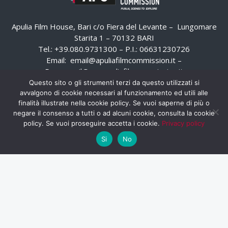
Apulia Film House, Bari c/o Fiera del Levante – Lungomare
Starita 1 – 70132 BARI
Tel.: +39.080.9731300 – P.I.: 06631230726
Email:
email@apuliafilmcommission.it
–
Pec:
email@pec.apuliafilmcommission.it
Questo sito o gli strumenti terzi da questo utilizzati si
avvalgono di cookie necessari al funzionamento ed utili alle
finalità illustrate nella cookie policy. Se vuoi saperne di più o
negare il consenso a tutti o ad alcuni cookie, consulta la cookie
policy. Se vuoi proseguire accetta i cookie.
Privacy policy
Si
No
HOME
WHISTLEBLOWING
AREA RISERVATA
PRIVACY POLICY
RSS
RASSEGNA STAMPA