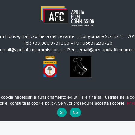
ilm House, Bari c/o Fiera del Levante – Lungomare Starita 1 – 7
Tel.: +39.080.9731300 – P.I.: 06631230726
email@apuliafilmcommission.it
– Pec:
email@pec.apuliafilmcommis
 cookie necessari al funzionamento ed utili alle finalità illustrate nella 
okie, consulta la cookie policy. Se vuoi proseguire accetta i cookie.
Priv
Si
No
HOME
WHISTLEBLOWING
AREA RISERVATA