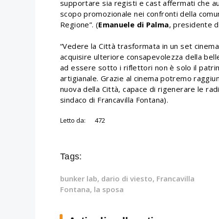
supportare sia registi e cast affermati che 
scopo promozionale nei confronti della comunit
Regione”. (
Emanuele di Palma
, presidente 
“Vedere la Città trasformata in un set cinemat
acquisire ulteriore consapevolezza della bel
ad essere sotto i riflettori non è solo il patr
artigianale. Grazie al cinema potremo raggiun
nuova della Città, capace di rigenerare le rad
sindaco di Francavilla Fontana).
Letto da:
472
Tags:
bunker lab
,
dario di viesto
,
Francavilla
Fontana
,
la sposa