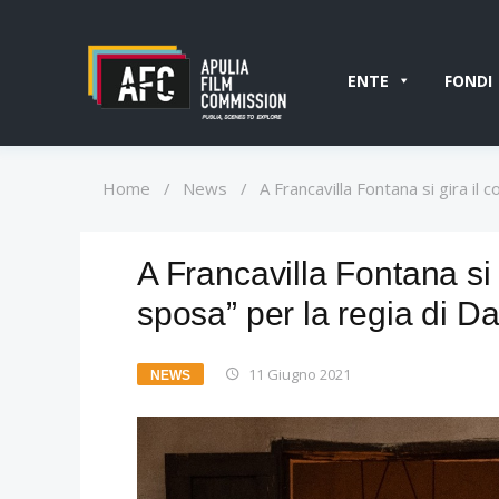
ENTE
FONDI
Home
/
News
/
A Francavilla Fontana si gira il
A Francavilla Fontana si 
sposa” per la regia di Da
11 Giugno 2021
NEWS