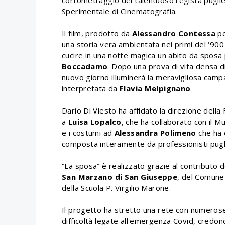
cortometraggio del talentuoso regista pugl
Sperimentale di Cinematografia.
Il film, prodotto da
Alessandro Contessa
pe
una storia vera ambientata nei primi del ‘900
cucire in una notte magica un abito da sposa 
Boccadamo
. Dopo una prova di vita densa di e
nuovo giorno illuminerà la meravigliosa campag
interpretata da
Flavia Melpignano
.
Dario Di Viesto ha affidato la direzione della
a
Luisa Lopalco
, che ha collaborato con il M
e i costumi ad
Alessandra Polimeno
che ha 
composta interamente da professionisti pugl
“La sposa” è realizzato grazie al contributo de
San Marzano di San Giuseppe
, del Comune 
della Scuola P. Virgilio Marone.
Il progetto ha stretto una rete con numerose
difficoltà legate all'emergenza Covid, credono