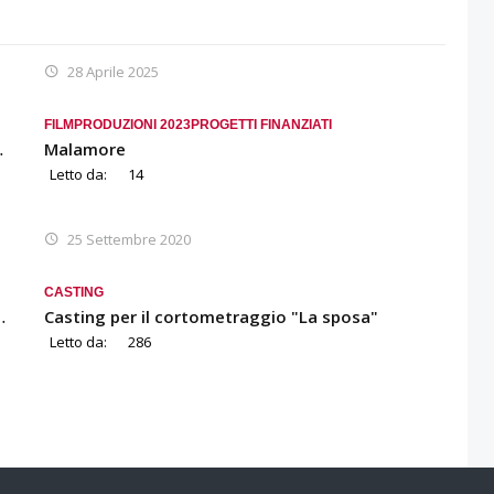
28 Aprile 2025
FILM
PRODUZIONI 2023
PROGETTI FINANZIATI
…
Malamore
Letto da:
14
25 Settembre 2020
CASTING
…
Casting per il cortometraggio "La sposa"
Letto da:
286