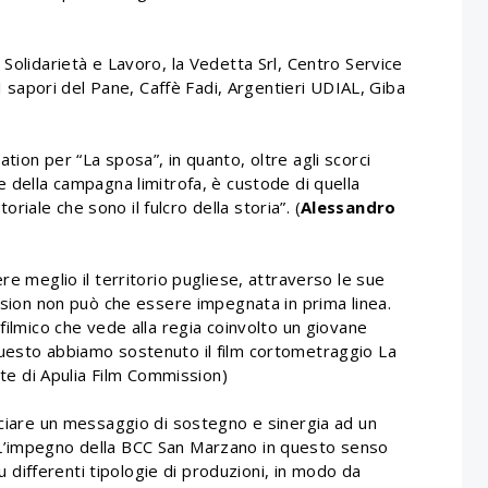
 Solidarietà e Lavoro, la Vedetta Srl, Centro Service
 I sapori del Pane, Caffè Fadi, Argentieri UDIAL, Giba
tion per “La sposa”, in quanto, oltre agli scorci
e della campagna limitrofa, è custode di quella
toriale che sono il fulcro della storia”.
(
Alessandro
re meglio il territorio pugliese, attraverso le sue
ission non può che essere impegnata in prima linea.
filmico che vede alla regia coinvolto un giovane
questo abbiamo sostenuto il film cortometraggio La
nte di Apulia Film Commission)
nciare un messaggio di sostegno e sinergia ad un
 L’impegno della BCC San Marzano in questo senso
su differenti tipologie di produzioni, in modo da