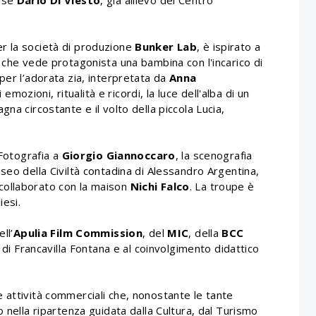
iese
Dario Di Viesto
, già allievo del Centro
r la società di produzione
Bunker Lab
, è ispirato a
 che vede protagonista una bambina con l'incarico di
per l’adorata zia, interpretata da
Anna
mozioni, ritualità e ricordi, la luce dell'alba di un
na circostante e il volto della piccola Lucia,
 Fotografia a
Giorgio Giannoccaro
, la scenografia
useo della Civiltà contadina di Alessandro Argentina,
collaborato con la maison
Nichi Falco
. La troupe è
iesi.
ll’
Apulia Film Commission
, del
MIC
, della
BCC
di Francavilla Fontana e al coinvolgimento didattico
 attività commerciali che, nonostante le tante
 nella ripartenza guidata dalla Cultura, dal Turismo