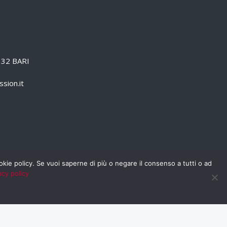
0132 BARI
sion.it
cookie policy. Se vuoi saperne di più o negare il consenso a tutti o ad
acy policy
PRIVACY POLICY
RSS
RASSEGNA STAMPA