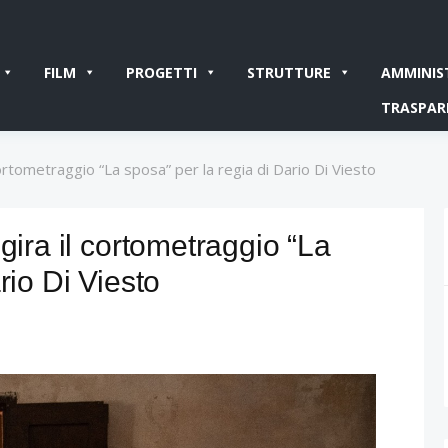
FILM
PROGETTI
STRUTTURE
AMMINIS
TRASPAR
 cortometraggio “La sposa” per la regia di Dario Di Viesto
gira il cortometraggio “La
rio Di Viesto