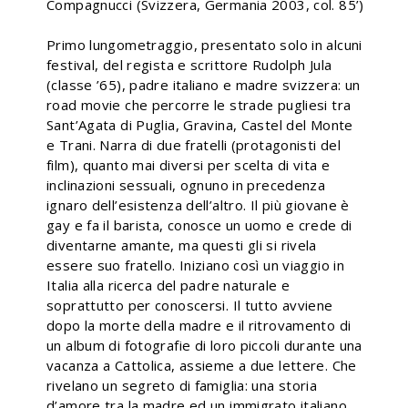
Compagnucci (Svizzera, Germania 2003, col. 85’)
Primo lungometraggio, presentato solo in alcuni
festival, del regista e scrittore Rudolph Jula
(classe ’65), padre italiano e madre svizzera: un
road movie che percorre le strade pugliesi tra
Sant’Agata di Puglia, Gravina, Castel del Monte
e Trani. Narra di due fratelli (protagonisti del
film), quanto mai diversi per scelta di vita e
inclinazioni sessuali, ognuno in precedenza
ignaro dell’esistenza dell’altro. Il più giovane è
gay e fa il barista, conosce un uomo e crede di
diventarne amante, ma questi gli si rivela
essere suo fratello. Iniziano così un viaggio in
Italia alla ricerca del padre naturale e
soprattutto per conoscersi. Il tutto avviene
dopo la morte della madre e il ritrovamento di
un album di fotografie di loro piccoli durante una
vacanza a Cattolica, assieme a due lettere. Che
rivelano un segreto di famiglia: una storia
d’amore tra la madre ed un immigrato italiano.