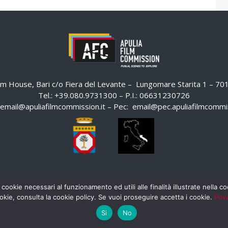
ilm House, Bari c/o Fiera del Levante – Lungomare Starita 1 – 7
Tel.: +39.080.9731300 – P.I.: 06631230726
email@apuliafilmcommission.it
– Pec:
email@pec.apuliafilmcommis
 cookie necessari al funzionamento ed utili alle finalità illustrate nella 
okie, consulta la cookie policy. Se vuoi proseguire accetta i cookie.
Priv
Si
No
HOME
WHISTLEBLOWING
AREA RISERVATA