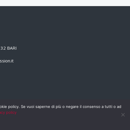
0132 BARI
sion.it
cookie policy. Se vuoi saperne di più o negare il consenso a tutti o ad
acy policy
PRIVACY POLICY
RSS
RASSEGNA STAMPA