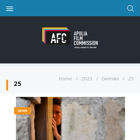
Home
/
2023
/
Gennaio
/
25
25
NEWS