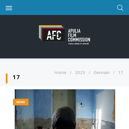
Home
/
2023
/
Gennaio
/
17
17
NEWS