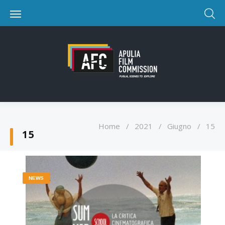
Home
/
2021
/
Giugno
/
15
15
NEWS