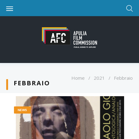
Home
/
2021
/
Febbraio
FEBBRAIO
NEWS