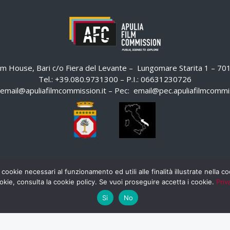
ilm House, Bari c/o Fiera del Levante – Lungomare Starita 1 – 7
Tel.: +39.080.9731300 – P.I.: 06631230726
email@apuliafilmcommission.it
– Pec:
email@pec.apuliafilmcommis
 cookie necessari al funzionamento ed utili alle finalità illustrate nella 
okie, consulta la cookie policy. Se vuoi proseguire accetta i cookie.
Priv
Si
No
HOME
WHISTLEBLOWING
AREA RISERVATA