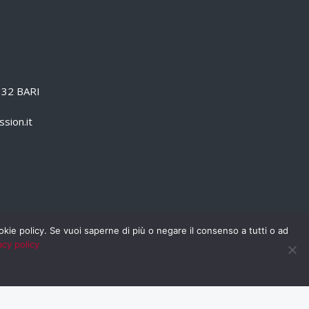
0132 BARI
sion.it
cookie policy. Se vuoi saperne di più o negare il consenso a tutti o ad
acy policy
PRIVACY POLICY
RSS
RASSEGNA STAMPA