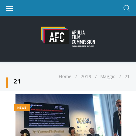
Home
/
2019
/
Maggio
/
21
21
NEWS