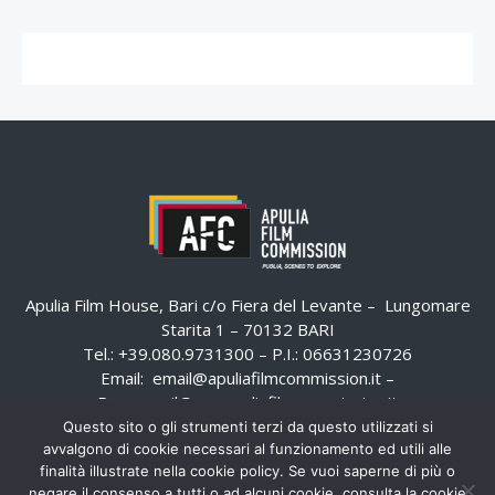
Apulia Film House, Bari c/o Fiera del Levante – Lungomare
Starita 1 – 70132 BARI
Tel.: +39.080.9731300 – P.I.: 06631230726
Email:
email@apuliafilmcommission.it
–
Pec:
email@pec.apuliafilmcommission.it
Questo sito o gli strumenti terzi da questo utilizzati si
avvalgono di cookie necessari al funzionamento ed utili alle
finalità illustrate nella cookie policy. Se vuoi saperne di più o
negare il consenso a tutti o ad alcuni cookie, consulta la cookie