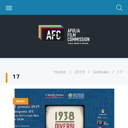
Home
/
2019
/
Gennaio
/
17
17
NEWS