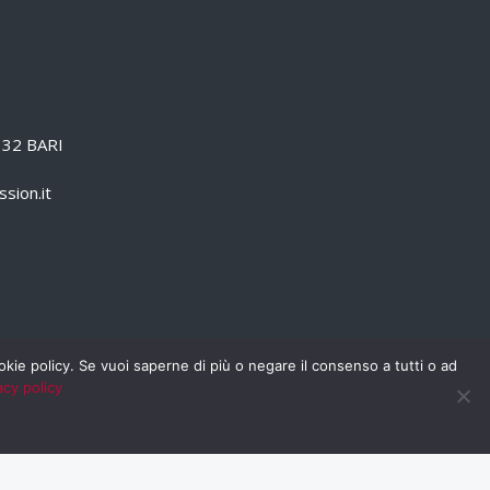
0132 BARI
sion.it
cookie policy. Se vuoi saperne di più o negare il consenso a tutti o ad
acy policy
PRIVACY POLICY
RSS
RASSEGNA STAMPA