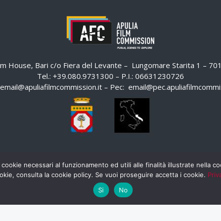
ilm House, Bari c/o Fiera del Levante – Lungomare Starita 1 – 7
Tel.: +39.080.9731300 – P.I.: 06631230726
email@apuliafilmcommission.it
– Pec:
email@pec.apuliafilmcommis
 cookie necessari al funzionamento ed utili alle finalità illustrate nella 
okie, consulta la cookie policy. Se vuoi proseguire accetta i cookie.
Priv
Si
No
HOME
WHISTLEBLOWING
AREA RISERVATA