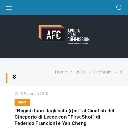
Home
/
2018
/
Febbraio
/
8
8
8 Febbraio 2018
NEWS
"Registi fuori dagli sche(r)mi" al CineLab del
Cineporto di Lecce con "First Shot" di
Federico Francioni e Yan Cheng