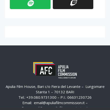
Apulia Film House, Bari c/o Fiera del Levante – Lungomare
Starita 1 – 70132 BARI
Tel.: +39.080.9731300 – P.I.: 06631230726
Email:
email@apuliafilmcommission.it
–
Pec:
email@pec.apuliafilmcommission.it