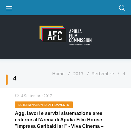
Home
/
2017
/
Settembre
/
4
4
4 Settembre 2017
DETERMINAZIONI DI AFFIDAMENTO
Agg. lavori e servizi sistemazione aree
esterne all’Arena di Apulia Film House
"Impresa Garibaldi srl" - Viva Cinema –