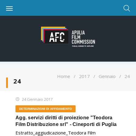
Home
/
2017
/
Gennaio
/
24
24
24 Gennaio 2017
DETERMINAZIONI DI AFFIDAMENTO
Agg. servizi diritti di proiezione "Teodora
Film Distribuzione srl" - Cineporti di Puglia
Estratto_aggiudicazione_Teodora Film