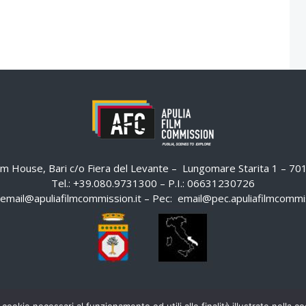
ilm House, Bari c/o Fiera del Levante – Lungomare Starita 1 – 7
Tel.: +39.080.9731300 – P.I.: 06631230726
email@apuliafilmcommission.it
– Pec:
email@pec.apuliafilmcommis