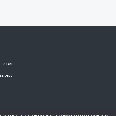
0132 BARI
sion.it