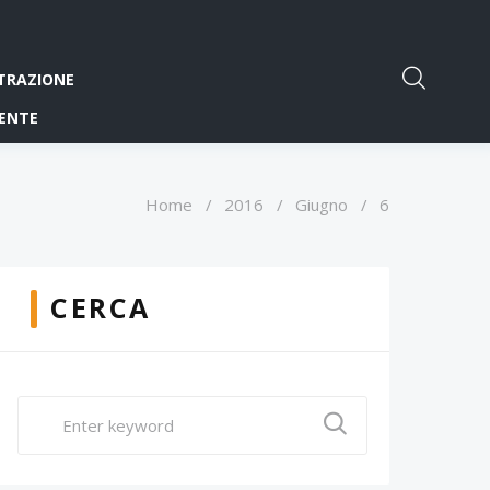
TRAZIONE
ENTE
Home
/
2016
/
Giugno
/
6
CERCA