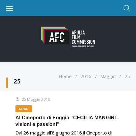
Home
/
2016
/
Maggio
/
25
25
25 Maggio 2016
NEWS
Al Cineporto di Foggia "CECILIA MANGINI -
visioni e passioni"
Dal 26 maggio all’8 giugno 2016 il Cineporto di