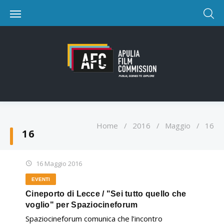
Home
/
2016
/
Maggio
/
16
16
16 Maggio 2016
EVENTI
Cineporto di Lecce / "Sei tutto quello che
voglio" per Spaziocineforum
Spaziocineforum comunica che l’incontro