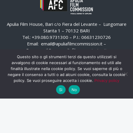
Apulia Film House, Bari c/o Fiera del Levante – Lungomare
Starita 1 – 70132 BARI
Tel.: +39.080.9731300 – P.I.: 06631230726
Email:
email@apuliafilmcommission.it
–
Pec:
email@pec.apuliafilmcommission.it
Questo sito o gli strumenti terzi da questo utilizzati si
avvalgono di cookie necessari al funzionamento ed utili alle
finalità illustrate nella cookie policy. Se vuoi saperne di più o
negare il consenso a tutti o ad alcuni cookie, consulta la cookie
policy. Se vuoi proseguire accetta i cookie.
Privacy policy
Si
No
HOME
WHISTLEBLOWING
AREA RISERVATA