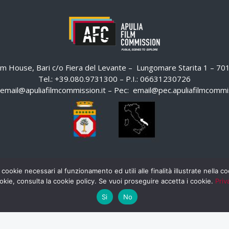
ilm House, Bari c/o Fiera del Levante – Lungomare Starita 1 – 7
Tel.: +39.080.9731300 – P.I.: 06631230726
email@apuliafilmcommission.it
– Pec:
email@pec.apuliafilmcommis
 cookie necessari al funzionamento ed utili alle finalità illustrate nella 
okie, consulta la cookie policy. Se vuoi proseguire accetta i cookie.
Priv
Si
No
HOME
WHISTLEBLOWING
AREA RISERVATA