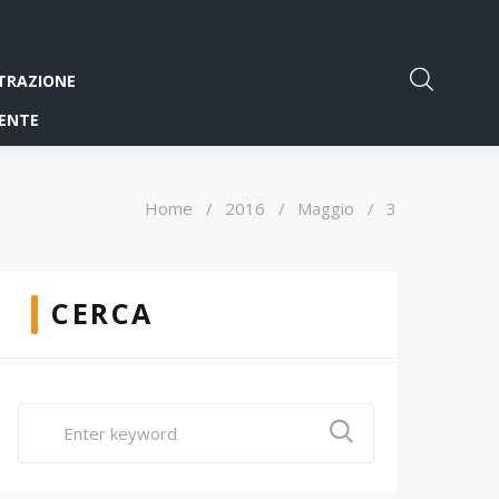
TRAZIONE
ENTE
Home
/
2016
/
Maggio
/
3
CERCA