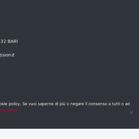
0132 BARI
sion.it
cookie policy. Se vuoi saperne di più o negare il consenso a tutti o ad
acy policy
PRIVACY POLICY
RSS
RASSEGNA STAMPA