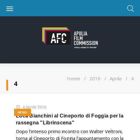
Home
/
2016
/
Aprile
/
4
4
4 Aprile 2016
NEWS
Luca Bianchini al Cineporto di Foggia per la
rassegna "Librinscena"
Dopo l’intenso primo incontro con Walter Veltroni,
torna al Cineporto di Foggia l’appuntamento con la