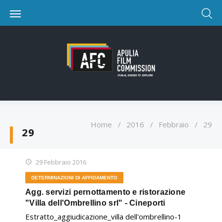
Home
/
2016
/
Febbraio
/
29
29
29 Febbraio 2016
DETERMINAZIONI DI AFFIDAMENTO
Agg. servizi pernottamento e ristorazione
"Villa dell'Ombrellino srl" - Cineporti
Estratto_aggiudicazione_villa dell'ombrellino-1