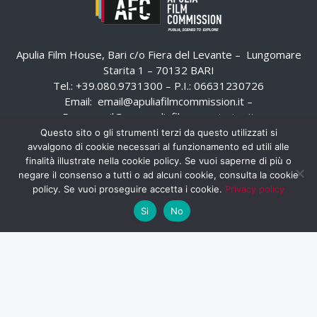
Apulia Film House, Bari c/o Fiera del Levante – Lungomare
Starita 1 – 70132 BARI
Tel.: +39.080.9731300 – P.I.: 06631230726
Email:
email@apuliafilmcommission.it
–
Pec:
email@pec.apuliafilmcommission.it
Questo sito o gli strumenti terzi da questo utilizzati si
avvalgono di cookie necessari al funzionamento ed utili alle
finalità illustrate nella cookie policy. Se vuoi saperne di più o
negare il consenso a tutti o ad alcuni cookie, consulta la cookie
policy. Se vuoi proseguire accetta i cookie.
Privacy policy
Si
No
HOME
WHISTLEBLOWING
AREA RISERVATA