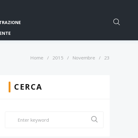
TRAZIONE
ENTE
Home
/
2015
/
Novembre
/
23
CERCA