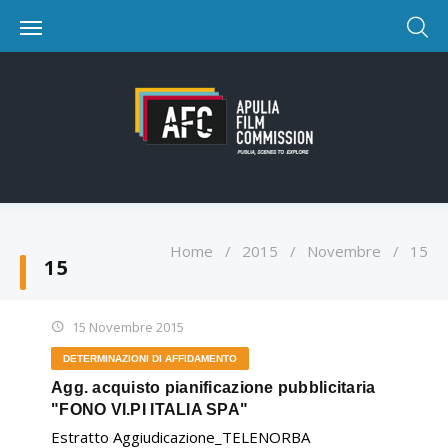
Home
/
2015
/
Novembre
/
15
15
15 Novembre 2015
DETERMINAZIONI DI AFFIDAMENTO
Agg. acquisto pianificazione pubblicitaria
"FONO VI.PI ITALIA SPA"
Estratto Aggiudicazione_TELENORBA