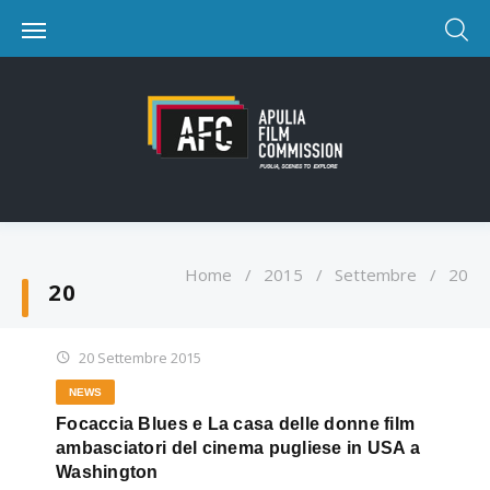
Home
/
2015
/
Settembre
/
20
20
20 Settembre 2015
NEWS
Focaccia Blues e La casa delle donne film
ambasciatori del cinema pugliese in USA a
Washington