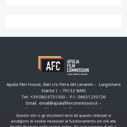
Apulia Film House, Bari c/o Fiera del Levante – Lungomare
Starita 1 – 70132 BARI
Tel.: +39.080.9731300 – P.I.: 06631230726
Email:
email@apuliafilmcommission.it
–
Pec:
email@pec.apuliafilmcommission.it
Questo sito o gli strumenti terzi da questo utilizzati si
avvalgono di cookie necessari al funzionamento ed utili alle
finalità illustrate nella cookie policy. Se vuoi saperne di più o