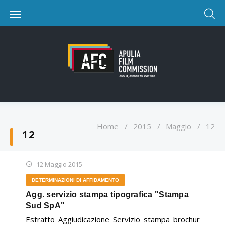
Home
/
2015
/
Maggio
/
12
12
12 Maggio 2015
DETERMINAZIONI DI AFFIDAMENTO
Agg. servizio stampa tipografica "Stampa
Sud SpA"
Estratto_Aggiudicazione_Servizio_stampa_brochur