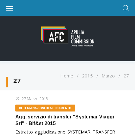
Home
/
2015
/
Marzo
/
27
27
27 Marzo 2015
DETERMINAZIONI DI AFFIDAMENTO
Agg. servizio di transfer "Systemar Viaggi
Srl" - Bif&st 2015
Estratto_aggiudicazione_SYSTEMAR_TRANSFER