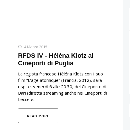
4 Marzo 2015
RFDS IV - Héléna Klotz ai
Cineporti di Puglia
La regista francese Héléna Klotz con il suo
film “L'âge atomique” (Francia, 2012), sarà
ospite, venerdì 6 alle 20.30, del Cineporto di
Bari (diretta streaming anche nei Cineporti di
Lecce e…
READ MORE