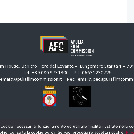
ilm House, Bari c/o Fiera del Levante – Lungomare Starita 1 – 7
Tel.: +39.080.9731300 – P.I.: 06631230726
email@apuliafilmcommission.it
– Pec:
email@pec.apuliafilmcommis
 cookie necessari al funzionamento ed utili alle finalità illustrate nella 
okie, consulta la cookie policy. Se vuoi proseguire accetta i cookie.
Priv