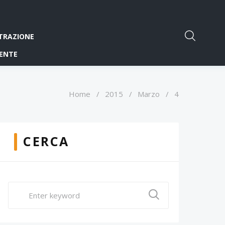
TRAZIONE
ENTE
Home
/
2015
/
Marzo
/
4
CERCA