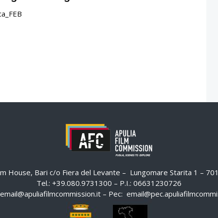
eca_FEB
ilm House, Bari c/o Fiera del Levante – Lungomare Starita 1 – 7
Tel.: +39.080.9731300 – P.I.: 06631230726
email@apuliafilmcommission.it
– Pec:
email@pec.apuliafilmcommis