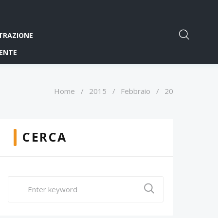
TRAZIONE
ENTE
Home
/
2015
/
Febbraio
/
20
CERCA