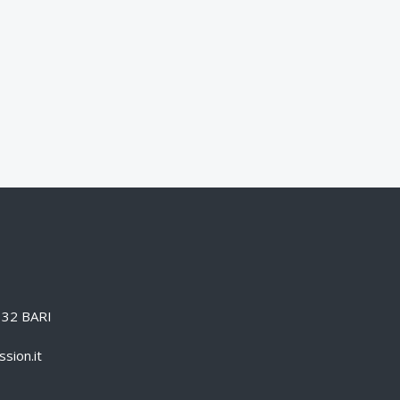
0132 BARI
sion.it