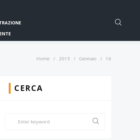
TRAZIONE
ENTE
Home
/
2015
/
Gennaio
/
16
CERCA