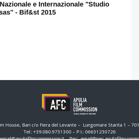
 Nazionale e Internazionale "Studio
sas" - Bif&st 2015
ilm House, Bari c/o Fiera del Levante – Lungomare Starita 1 – 7
Tel.: +39.080.9731300 – P.I.: 06631230726
email@apuliafilmcommission.it
– Pec:
email@pec.apuliafilmcommis