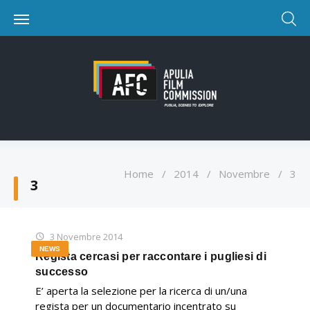
Home
/
2014
/
Novembre
/
3
3
3 Novembre 2014
NEWS
Regista cercasi per raccontare i pugliesi di
successo
E’ aperta la selezione per la ricerca di un/una
regista per un documentario incentrato su