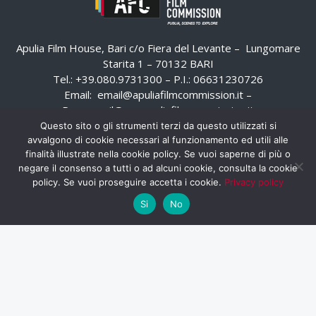
Apulia Film House, Bari c/o Fiera del Levante – Lungomare
Starita 1 – 70132 BARI
Tel.: +39.080.9731300 – P.I.: 06631230726
Email:
email@apuliafilmcommission.it
–
Pec:
email@pec.apuliafilmcommission.it
Questo sito o gli strumenti terzi da questo utilizzati si
avvalgono di cookie necessari al funzionamento ed utili alle
finalità illustrate nella cookie policy. Se vuoi saperne di più o
negare il consenso a tutti o ad alcuni cookie, consulta la cookie
policy. Se vuoi proseguire accetta i cookie.
Privacy policy
Si
No
HOME
WHISTLEBLOWING
AREA RISERVATA