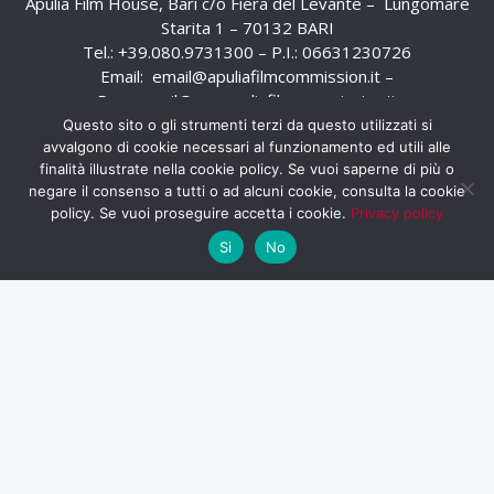
Apulia Film House, Bari c/o Fiera del Levante – Lungomare
Starita 1 – 70132 BARI
Tel.: +39.080.9731300 – P.I.: 06631230726
Email:
email@apuliafilmcommission.it
–
Pec:
email@pec.apuliafilmcommission.it
Questo sito o gli strumenti terzi da questo utilizzati si
avvalgono di cookie necessari al funzionamento ed utili alle
finalità illustrate nella cookie policy. Se vuoi saperne di più o
negare il consenso a tutti o ad alcuni cookie, consulta la cookie
policy. Se vuoi proseguire accetta i cookie.
Privacy policy
Si
No
HOME
WHISTLEBLOWING
AREA RISERVATA
PRIVACY POLICY
RSS
RASSEGNA STAMPA