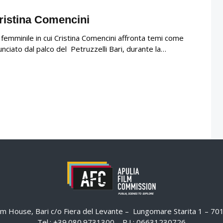
Cristina Comencini
femminile in cui Cristina Comencini affronta temi come
unciato dal palco del Petruzzelli Bari, durante la…
ilm House, Bari c/o Fiera del Levante – Lungomare Starita 1 – 7
Tel.: +39.080.9731300 – P.I.: 06631230726