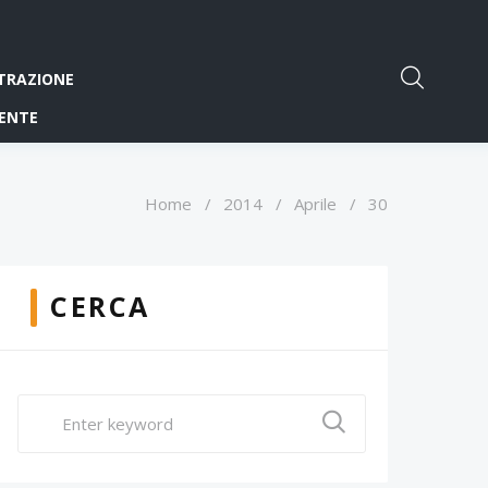
TRAZIONE
ENTE
Home
/
2014
/
Aprile
/
30
CERCA