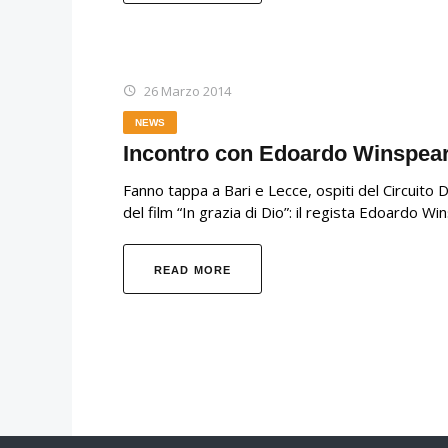
26 Marzo 2014
NEWS
Incontro con Edoardo Winspea
Fanno tappa a Bari e Lecce, ospiti del Circuito D
del film “In grazia di Dio”: il regista Edoardo 
READ MORE