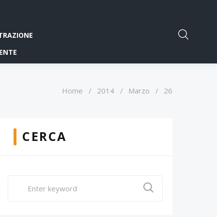
TRAZIONE
ENTE
Home
/
2014
/
Marzo
/
26
CERCA