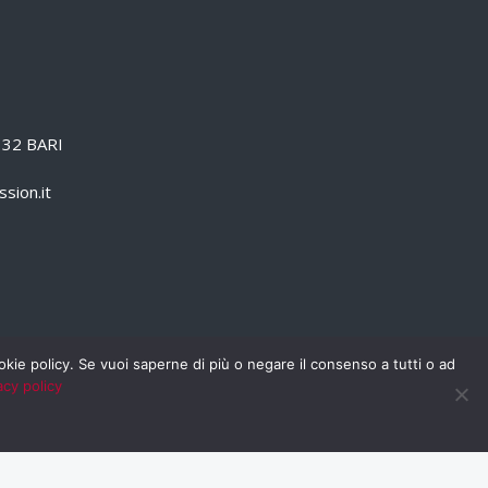
0132 BARI
sion.it
cookie policy. Se vuoi saperne di più o negare il consenso a tutti o ad
acy policy
PRIVACY POLICY
RSS
RASSEGNA STAMPA