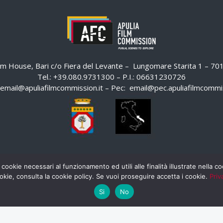
ilm House, Bari c/o Fiera del Levante – Lungomare Starita 1 – 7
Tel.: +39.080.9731300 – P.I.: 06631230726
email@apuliafilmcommission.it
– Pec:
email@pec.apuliafilmcommis
 cookie necessari al funzionamento ed utili alle finalità illustrate nella 
okie, consulta la cookie policy. Se vuoi proseguire accetta i cookie.
Priv
Si
No
HOME
WHISTLEBLOWING
AREA RISERVATA