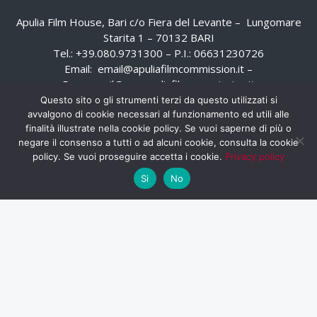
Apulia Film House, Bari c/o Fiera del Levante – Lungomare
Starita 1 – 70132 BARI
Tel.: +39.080.9731300 – P.I.: 06631230726
Email:
email@apuliafilmcommission.it
–
Pec:
email@pec.apuliafilmcommission.it
Questo sito o gli strumenti terzi da questo utilizzati si
avvalgono di cookie necessari al funzionamento ed utili alle
finalità illustrate nella cookie policy. Se vuoi saperne di più o
negare il consenso a tutti o ad alcuni cookie, consulta la cookie
policy. Se vuoi proseguire accetta i cookie.
Privacy policy
Si
No
HOME
WHISTLEBLOWING
AREA RISERVATA
PRIVACY POLICY
RSS
RASSEGNA STAMPA