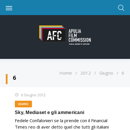
Home
/
2012
/
Giugno
/
6
6
6 Giugno 2012
DIARIO
Sky, Mediaset e gli ammericani
Fedele Confalonieri se la prende con il Financial
Times reo di aver detto quel che tutti gli italiani