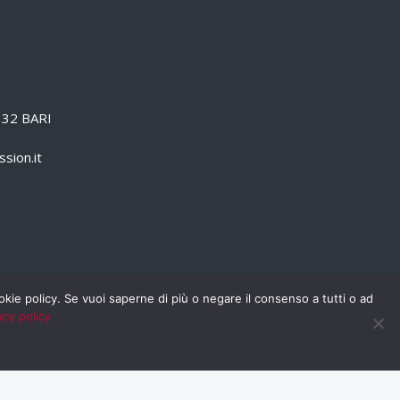
0132 BARI
sion.it
cookie policy. Se vuoi saperne di più o negare il consenso a tutti o ad
acy policy
PRIVACY POLICY
RSS
RASSEGNA STAMPA