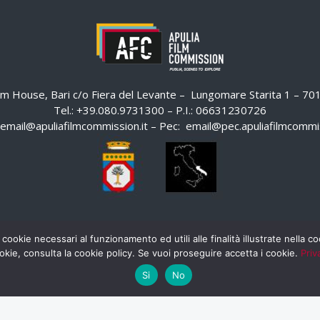
ilm House, Bari c/o Fiera del Levante – Lungomare Starita 1 – 7
Tel.: +39.080.9731300 – P.I.: 06631230726
email@apuliafilmcommission.it
– Pec:
email@pec.apuliafilmcommis
 cookie necessari al funzionamento ed utili alle finalità illustrate nella 
okie, consulta la cookie policy. Se vuoi proseguire accetta i cookie.
Priv
Si
No
HOME
WHISTLEBLOWING
AREA RISERVATA