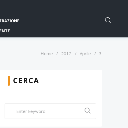
TRAZIONE
ENTE
Home
/
2012
/
Aprile
/
3
CERCA