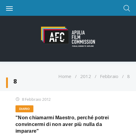
Home
/
2012
/
Febbraio
/
8
8
8 Febbraio 2012
DIARIO
"Non chiamarmi Maestro, perché potrei
convincermi di non aver più nulla da
imparare"