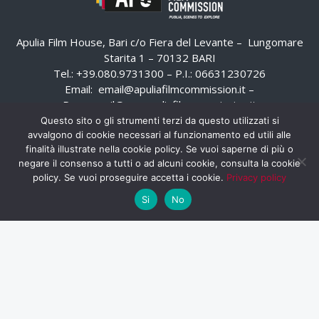
Apulia Film House, Bari c/o Fiera del Levante – Lungomare
Starita 1 – 70132 BARI
Tel.: +39.080.9731300 – P.I.: 06631230726
Email:
email@apuliafilmcommission.it
–
Pec:
email@pec.apuliafilmcommission.it
Questo sito o gli strumenti terzi da questo utilizzati si
avvalgono di cookie necessari al funzionamento ed utili alle
finalità illustrate nella cookie policy. Se vuoi saperne di più o
negare il consenso a tutti o ad alcuni cookie, consulta la cookie
policy. Se vuoi proseguire accetta i cookie.
Privacy policy
Si
No
HOME
WHISTLEBLOWING
AREA RISERVATA
PRIVACY POLICY
RSS
RASSEGNA STAMPA