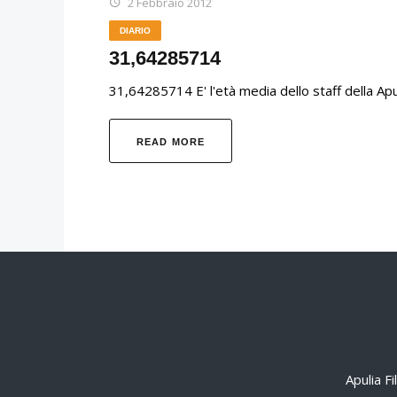
2 Febbraio 2012
DIARIO
31,64285714
31,64285714 E' l'età media dello staff della Apul
READ MORE
Apulia F