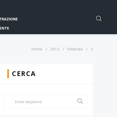
TRAZIONE
ENTE
Home
/
2012
/
Febbraio
/
2
CERCA