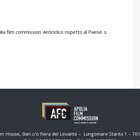
ia film commission. Anticiclico rispetto al Paese. s.
ilm House, Bari c/o Fiera del Levante – Lungomare Starita 1 – 7