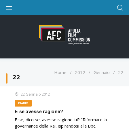
Home
/
2012
/
Gennaio
/
22
22
22 Gennaio 2012
DIARIO
E se avesse ragione?
E se, dico se, avesse ragione lui? "Riformare la
governance della Rai, ispirandosi alla Bbc.