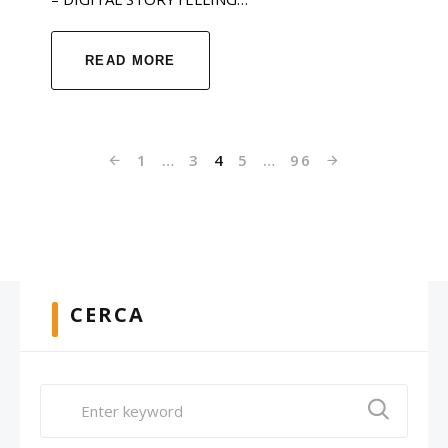
READ MORE
1
…
3
4
5
…
96
CERCA