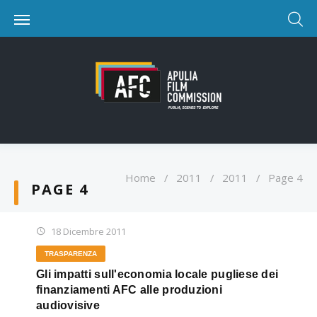
Home
/
2011
/
2011
/
Page 4
PAGE 4
18 Dicembre 2011
TRASPARENZA
Gli impatti sull'economia locale pugliese dei
finanziamenti AFC alle produzioni
audiovisive