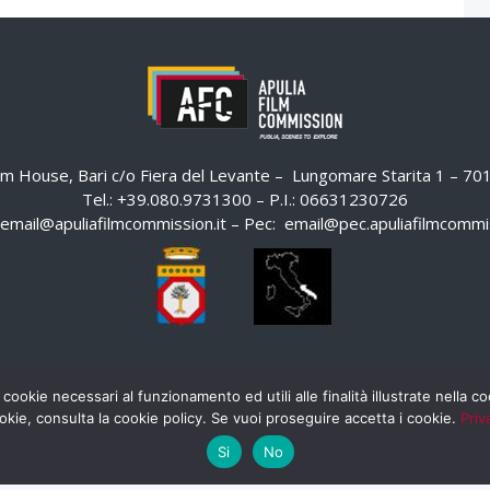
ilm House, Bari c/o Fiera del Levante – Lungomare Starita 1 – 7
Tel.: +39.080.9731300 – P.I.: 06631230726
email@apuliafilmcommission.it
– Pec:
email@pec.apuliafilmcommis
 cookie necessari al funzionamento ed utili alle finalità illustrate nella 
okie, consulta la cookie policy. Se vuoi proseguire accetta i cookie.
Priv
Si
No
HOME
WHISTLEBLOWING
AREA RISERVATA