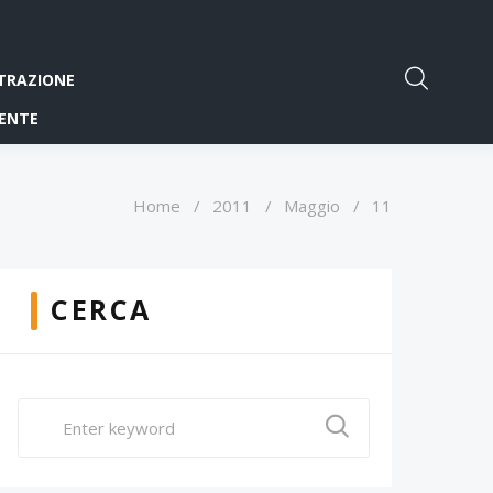
TRAZIONE
ENTE
Home
/
2011
/
Maggio
/
11
CERCA