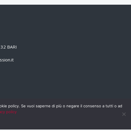
0132 BARI
sion.it
cookie policy. Se vuoi saperne di più o negare il consenso a tutti o ad
acy policy
PRIVACY POLICY
RSS
RASSEGNA STAMPA