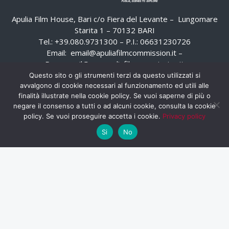
Apulia Film House, Bari c/o Fiera del Levante – Lungomare
Starita 1 – 70132 BARI
Tel.: +39.080.9731300 – P.I.: 06631230726
Email:
email@apuliafilmcommission.it
–
Pec:
email@pec.apuliafilmcommission.it
Questo sito o gli strumenti terzi da questo utilizzati si
avvalgono di cookie necessari al funzionamento ed utili alle
finalità illustrate nella cookie policy. Se vuoi saperne di più o
negare il consenso a tutti o ad alcuni cookie, consulta la cookie
policy. Se vuoi proseguire accetta i cookie.
Privacy policy
Si
No
HOME
WHISTLEBLOWING
AREA RISERVATA
PRIVACY POLICY
RSS
RASSEGNA STAMPA