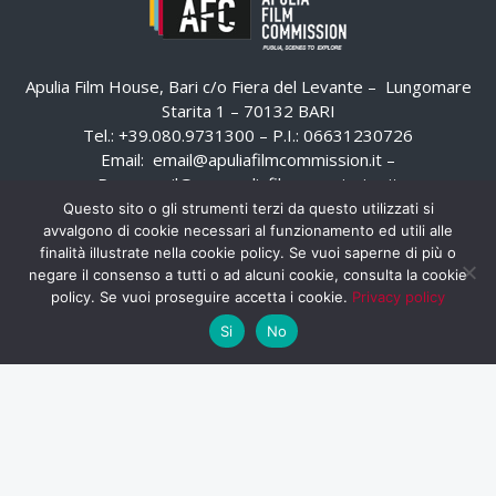
Apulia Film House, Bari c/o Fiera del Levante – Lungomare
Starita 1 – 70132 BARI
Tel.: +39.080.9731300 – P.I.: 06631230726
Email:
email@apuliafilmcommission.it
–
Pec:
email@pec.apuliafilmcommission.it
Questo sito o gli strumenti terzi da questo utilizzati si
avvalgono di cookie necessari al funzionamento ed utili alle
finalità illustrate nella cookie policy. Se vuoi saperne di più o
negare il consenso a tutti o ad alcuni cookie, consulta la cookie
policy. Se vuoi proseguire accetta i cookie.
Privacy policy
Si
No
HOME
WHISTLEBLOWING
AREA RISERVATA