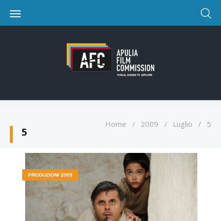
Home
/
2009
/
Luglio
/
5
5
PRODUZIONI 2009