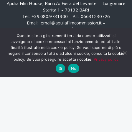
Apulia Film House, Bari c/o Fiera del Levante – Lungomare
Starita 1 – 70132 BARI
Tel.: +39.080.9731300 – P.I.: 06631230726
Email:
email@apuliafilmcommission.it
–
Pec:
email@pec.apuliafilmcommission.it
Questo sito o gli strumenti terzi da questo utilizzati si
avvalgono di cookie necessari al funzionamento ed utili alle
finalità illustrate nella cookie policy. Se vuoi saperne di più o
negare il consenso a tutti o ad alcuni cookie, consulta la cookie
policy. Se vuoi proseguire accetta i cookie.
Privacy policy
Si
No
HOME
WHISTLEBLOWING
AREA RISERVATA
PRIVACY POLICY
RSS
RASSEGNA STAMPA