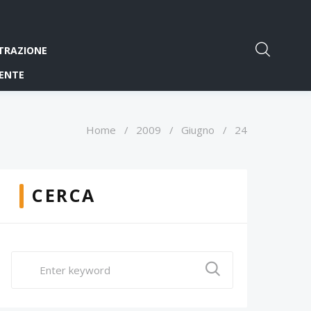
TRAZIONE
ENTE
Home
/
2009
/
Giugno
/
24
CERCA