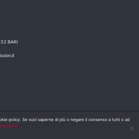
0132 BARI
sion.it
cookie policy. Se vuoi saperne di più o negare il consenso a tutti o ad
PRIVACY POLICY
RSS
RASSEGNA STAMPA
acy policy