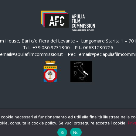
ilm House, Bari c/o Fiera del Levante – Lungomare Starita 1 – 7
Tel.: +39.080.9731300 – P.I.: 06631230726
email@apuliafilmcommission.it
– Pec:
email@pec.apuliafilmcommis
 cookie necessari al funzionamento ed utili alle finalità illustrate nella 
HOME
WHISTLEBLOWING
AREA RISERVATA
okie, consulta la cookie policy. Se vuoi proseguire accetta i cookie.
Priv
Si
No