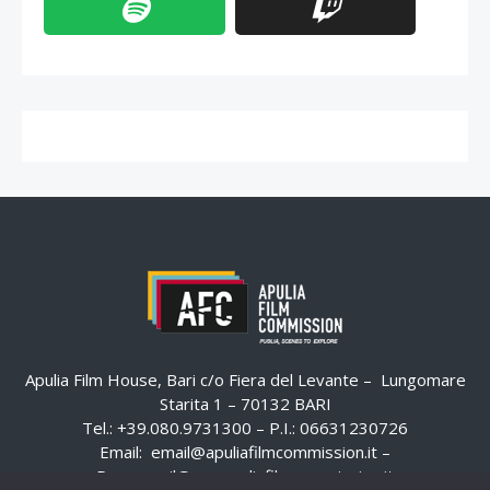
Apulia Film House, Bari c/o Fiera del Levante – Lungomare
Starita 1 – 70132 BARI
Tel.: +39.080.9731300 – P.I.: 06631230726
Email:
email@apuliafilmcommission.it
–
Pec:
email@pec.apuliafilmcommission.it