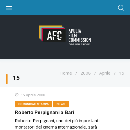
Home
/
2008
/
Aprile
/
15
15
15 Aprile 2008
COMUNICATI STAMPA
NEWS
Roberto Perpignani a Bari
Roberto Perpignani, uno dei più importanti
montatori del cinema internazionale, sarà