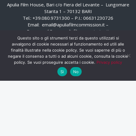
Apulia Film House, Bari c/o Fiera del Levante – Lungomare
Starita 1 – 70132 BARI
Tel.: +39.080.9731300 – P.I.: 06631230726
Email:
email@apuliafilmcommission.it
–
Pec:
email@pec.apuliafilmcommission.it
Questo sito o gli strumenti terzi da questo utilizzati si
avvalgono di cookie necessari al funzionamento ed utili alle
finalità illustrate nella cookie policy. Se vuoi saperne di più o
negare il consenso a tutti o ad alcuni cookie, consulta la cookie
policy. Se vuoi proseguire accetta i cookie.
Privacy policy
Si
No
HOME
WHISTLEBLOWING
AREA RISERVATA
PRIVACY POLICY
RSS
RASSEGNA STAMPA