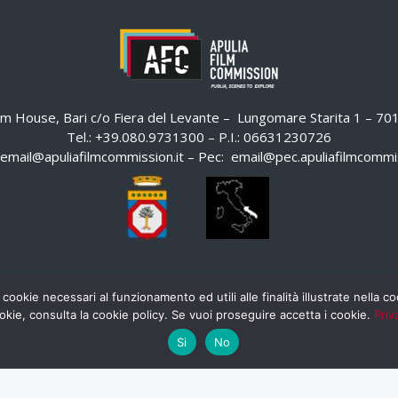
ilm House, Bari c/o Fiera del Levante – Lungomare Starita 1 – 7
Tel.: +39.080.9731300 – P.I.: 06631230726
email@apuliafilmcommission.it
– Pec:
email@pec.apuliafilmcommis
 cookie necessari al funzionamento ed utili alle finalità illustrate nella 
okie, consulta la cookie policy. Se vuoi proseguire accetta i cookie.
Priv
Si
No
HOME
WHISTLEBLOWING
AREA RISERVATA