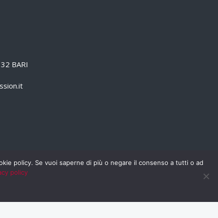
0132 BARI
sion.it
cookie policy. Se vuoi saperne di più o negare il consenso a tutti o ad
acy policy
PRIVACY POLICY
RSS
RASSEGNA STAMPA