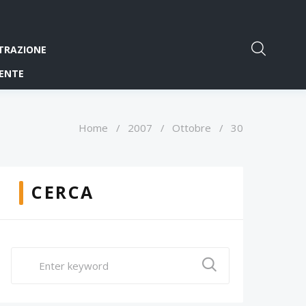
TRAZIONE
ENTE
Home
/
2007
/
Ottobre
/
30
CERCA