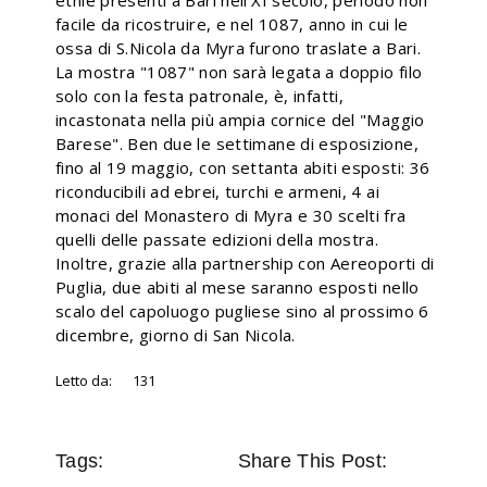
etnie presenti a Bari nell’XI secolo, periodo non
facile da ricostruire, e nel 1087, anno in cui le
ossa di S.Nicola da Myra furono traslate a Bari.
La mostra "1087" non sarà legata a doppio filo
solo con la festa patronale, è, infatti,
incastonata nella più ampia cornice del "Maggio
Barese". Ben due le settimane di esposizione,
fino al 19 maggio, con settanta abiti esposti: 36
riconducibili ad ebrei, turchi e armeni, 4 ai
monaci del Monastero di Myra e 30 scelti fra
quelli delle passate edizioni della mostra.
Inoltre, grazie alla partnership con Aereoporti di
Puglia, due abiti al mese saranno esposti nello
scalo del capoluogo pugliese sino al prossimo 6
dicembre, giorno di San Nicola.
Letto da:
131
Tags:
Share This Post: